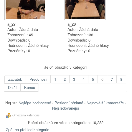
a_27
a_28
Autor: Žádná data
Autor: Žádná data
Zobrazení: 145
Zobrazení: 136
Downloads: 0
Downloads: 0
Hodnocení: Žádné hlasy
Hodnocení: Žádné hlasy
Poznámky: 0
Poznámky: 0
Je 64 obrázků v kategorii
Začátek
Předchozí
1
2
3
4
5
6
7
8
Další
Konec
Nej 12:
Nejlépe hodnocené
-
Poslední přidané
-
Nejnovější komentáře
-
Nejsledovanější
Omezená kategorie
Počet obrázků ve všech kategoriích: 10,282
Zpět na přehled kategorie