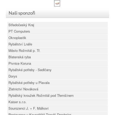
Naši sponzoři
Středočeský Kraj
PT Computers
Oknoplastik
Rybářství Lnáře
Město Rožmitál p. Tř.
Blatenská ryba
Pivnice Koruna
Rybářské potřeby - Sedlčany
Dorys
Rybářské potřeby u Plavala
Zlatnictví Nováková
Rybářský kroužek Rožmitál pod Třemšínem
Kaiser s.r.o.
Sourozenci J. + F. Málkovi
Restaurace u Koupaliště Tomáš Drechsler