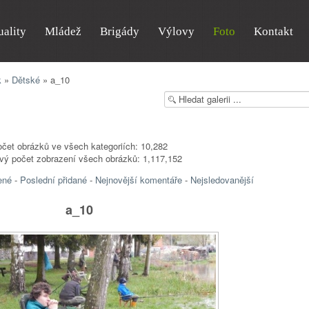
uality
Mládež
Brigády
Výlovy
Foto
Kontakt
k
»
Dětské
» a_10
čet obrázků ve všech kategoriích: 10,282
vý počet zobrazení všech obrázků: 1,117,152
ené
-
Poslední přidané
-
Nejnovější komentáře
-
Nejsledovanější
a_10