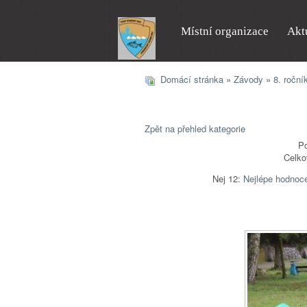
Místní organizace
Akt
Domácí stránka
»
Závody
»
8. roční
Zpět na přehled kategorie
Po
Celko
Nej 12:
Nejlépe hodnoc