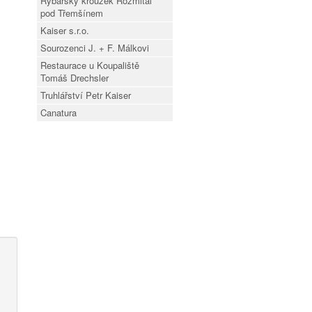
Rybářský kroužek Rožmitál
pod Třemšínem
Kaiser s.r.o.
Sourozenci J. + F. Málkovi
Restaurace u Koupaliště
Tomáš Drechsler
Truhlářství Petr Kaiser
Canatura