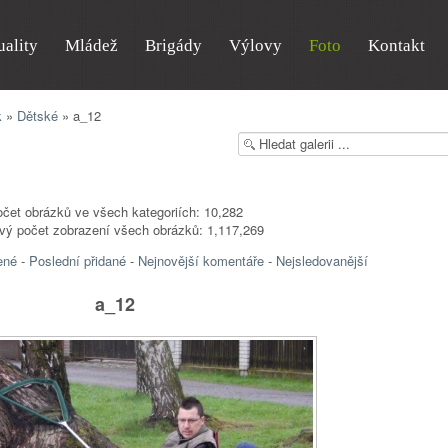
uality
Mládež
Brigády
Výlovy
Foto
Kontakt
k
»
Dětské
» a_12
čet obrázků ve všech kategoriích: 10,282
vý počet zobrazení všech obrázků: 1,117,269
ené
-
Poslední přidané
-
Nejnovější komentáře
-
Nejsledovanější
a_12