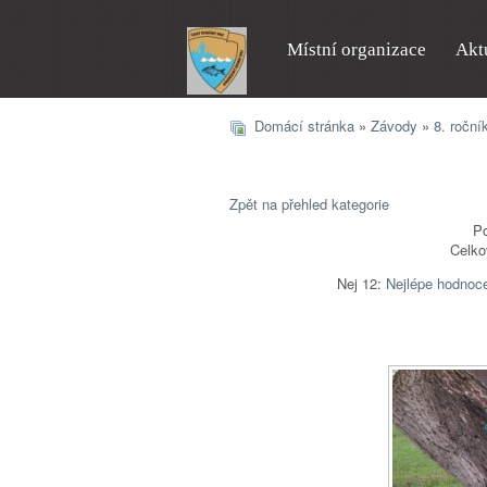
Místní organizace
Akt
Domácí stránka
»
Závody
»
8. roční
Zpět na přehled kategorie
Po
Celko
Nej 12:
Nejlépe hodnoc