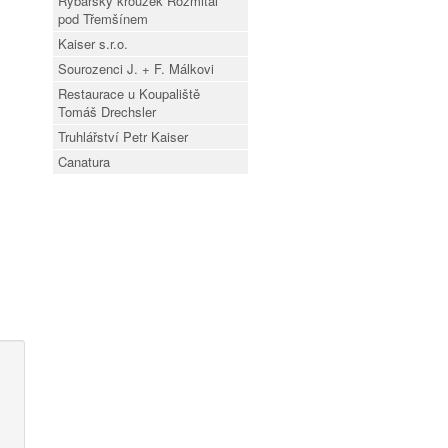
Rybářský kroužek Rožmitál
pod Třemšínem
Kaiser s.r.o.
Sourozenci J. + F. Málkovi
Restaurace u Koupaliště
Tomáš Drechsler
Truhlářství Petr Kaiser
Canatura