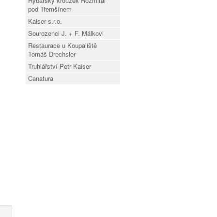
Rybářský kroužek Rožmitál
pod Třemšínem
Kaiser s.r.o.
Sourozenci J. + F. Málkovi
Restaurace u Koupaliště
Tomáš Drechsler
Truhlářství Petr Kaiser
Canatura