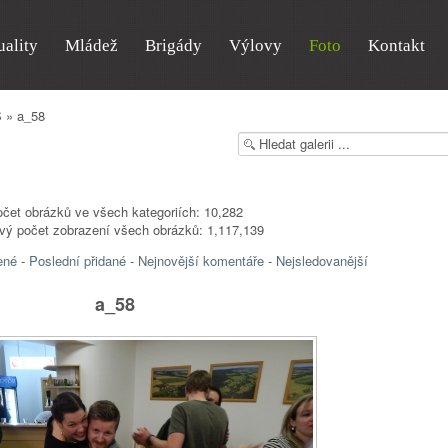
uality
Mládež
Brigády
Výlovy
Foto
Kontakt
S
» a_58
čet obrázků ve všech kategoriích: 10,282
vý počet zobrazení všech obrázků: 1,117,139
ené
-
Poslední přidané
-
Nejnovější komentáře
-
Nejsledovanější
a_58