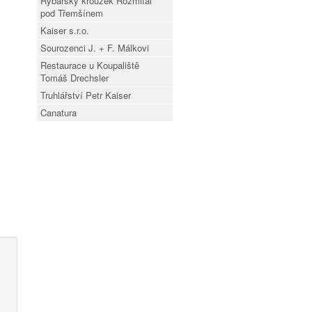
Rybářský kroužek Rožmitál
pod Třemšínem
Kaiser s.r.o.
Sourozenci J. + F. Málkovi
Restaurace u Koupaliště
Tomáš Drechsler
Truhlářství Petr Kaiser
Canatura