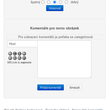
špatný
dobrý
Komentáře pro tento obrázek
Pro zobrazení komentářů je potřeba se zaregistrovat
BBCode je
zapnuto
Nej 12:
Nejlépe hodnocené
-
Poslední přidané
-
Nejnovější komentáře
-