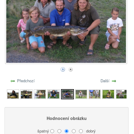
Předchozí
Další
Hodnocení obrázku
špatný
dobrý