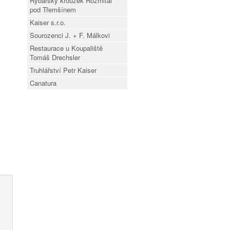
Rybářský kroužek Rožmitál
pod Třemšínem
Kaiser s.r.o.
Sourozenci J. + F. Málkovi
Restaurace u Koupaliště
Tomáš Drechsler
Truhlářství Petr Kaiser
Canatura