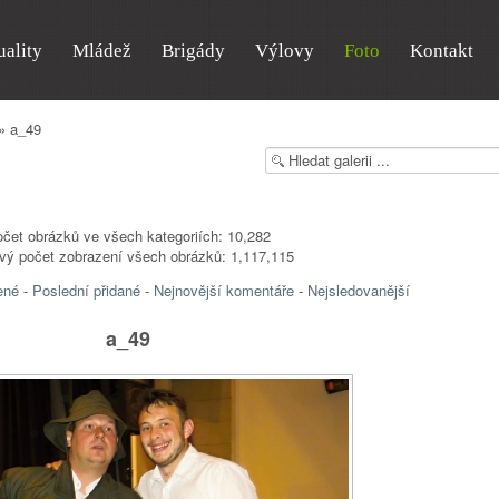
uality
Mládež
Brigády
Výlovy
Foto
Kontakt
» a_49
čet obrázků ve všech kategoriích: 10,282
vý počet zobrazení všech obrázků: 1,117,115
ené
-
Poslední přidané
-
Nejnovější komentáře
-
Nejsledovanější
a_49